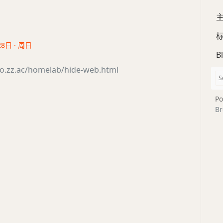
28日 · 周日
B
ao.zz.ac/homelab/hide-web.html
Po
Br