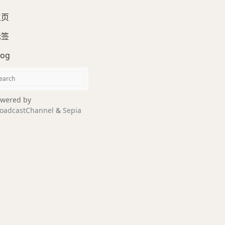
主页
标签
log
wered by
oadcastChannel
&
Sepia