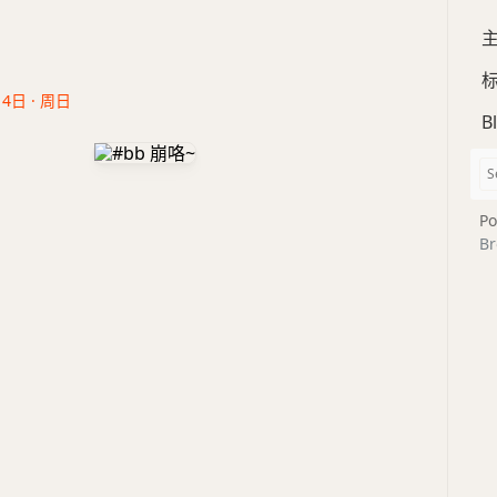
14日 · 周日
B
Po
Br