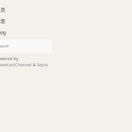
主页
标签
log
wered by
oadcastChannel
&
Sepia