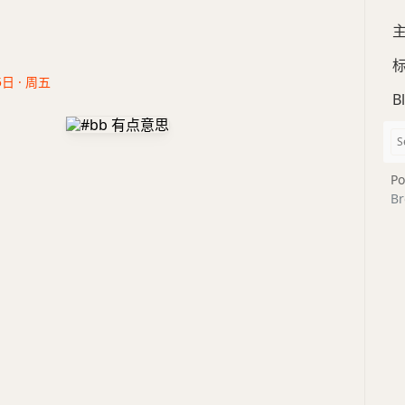
5日 · 周五
B
Po
Br