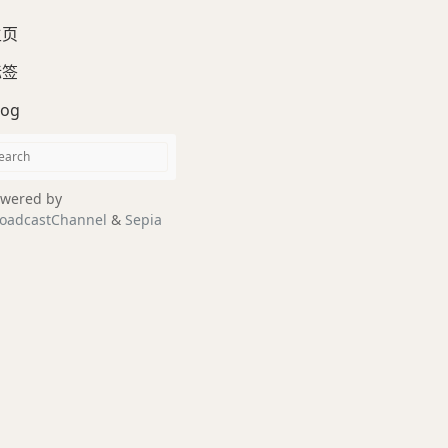
主页
标签
log
wered by
oadcastChannel
&
Sepia