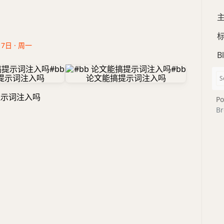
17日 · 周一
B
提示词注入吗
Po
Br