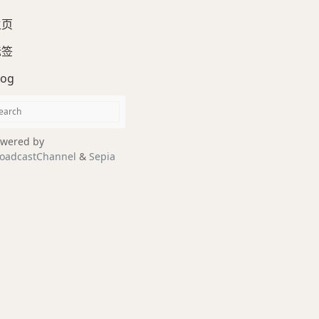
主页
标签
log
wered by
oadcastChannel
&
Sepia