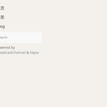
主页
标签
log
wered by
oadcastChannel
&
Sepia