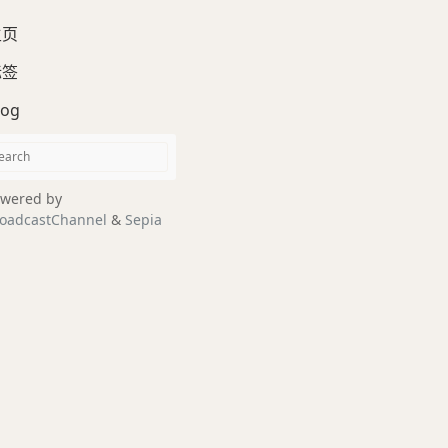
主页
标签
log
wered by
oadcastChannel
&
Sepia