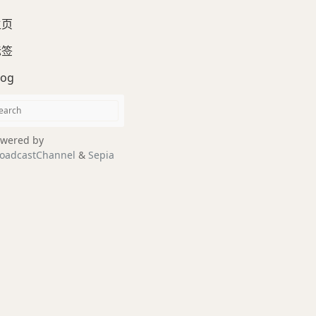
主页
标签
log
wered by
oadcastChannel
&
Sepia