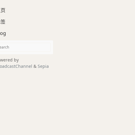
主页
标签
log
wered by
oadcastChannel
&
Sepia