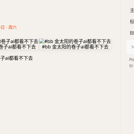
5日 · 周六
B
卷子ai都看不下去
Po
Br