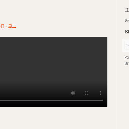
0日 · 周二
B
Po
Br
的