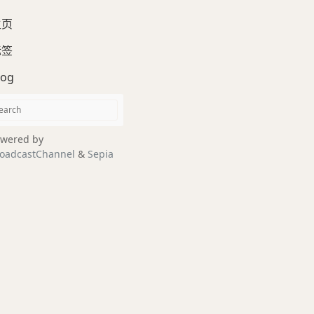
主页
标签
log
wered by
oadcastChannel
&
Sepia