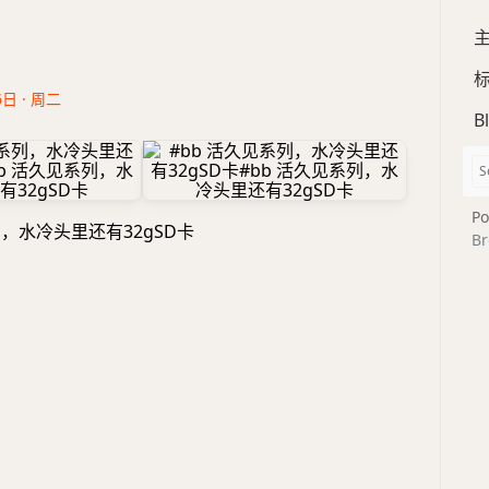
6日 · 周二
B
Po
列，水冷头里还有32gSD卡
Br