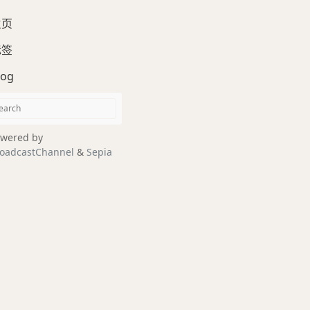
主页
标签
log
wered by
oadcastChannel
&
Sepia