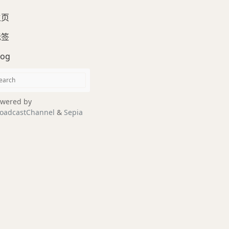
主页
标签
log
wered by
oadcastChannel
&
Sepia