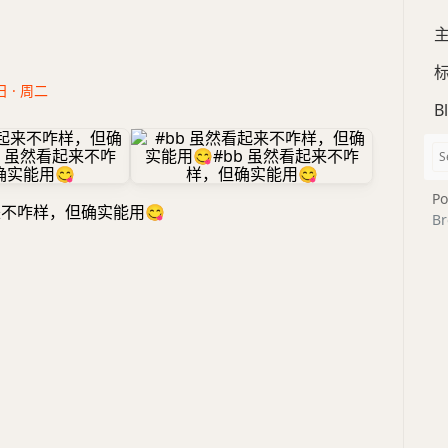
日 · 周二
B
Po
起来不咋样，但确实能用
😋
Br