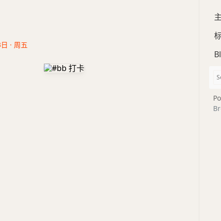
3日 · 周五
B
Po
Br