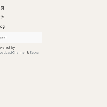
主页
标签
log
wered by
oadcastChannel
&
Sepia