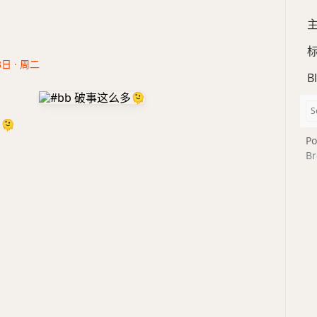
3日 · 周二
B
多
🫠
Po
Br