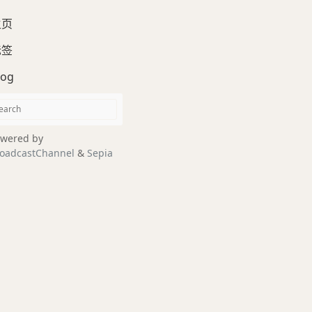
主页
标签
log
wered by
oadcastChannel
&
Sepia